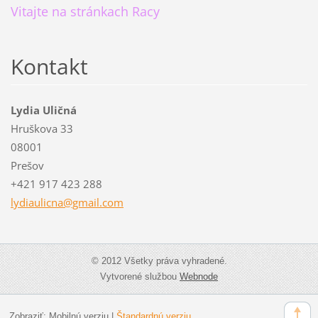
Vitajte na stránkach Racy
Kontakt
Lydia Uličná
Hruškova 33
08001
Prešov
+421 917 423 288
lydiauli
cna@gmai
l.com
© 2012 Všetky práva vyhradené.
Vytvorené službou
Webnode
Zobraziť:
Mobilnú verziu
|
Štandardnú verziu